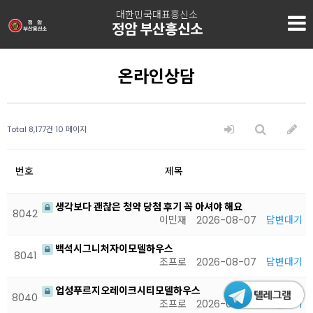
대한민국대표흥신소
정암 부산흥신소
온라인상담
Total 8,177건
10 페이지
번호
제목
생각보다 괜찮은 청약 당첨 후기 꼭 아셔야 해요
8042
이민재
2026-08-07
답변대기
백석시그니처자이모델하우스
8041
조프로
2026-08-07
답변대기
업성푸르지오레이크시티모델하우스
8040
조프로
2026-08-07
답변대기