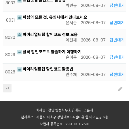
트립닷컴 할인코드 활용법
8032
박원윤
2026-08-07
답변대기
이심의 모든 것, 유심사에서 만나보세요
8031
윤서준
2026-08-07
답변대기
마이리얼트립 할인코드 정보 모음
8030
이린채
2026-08-07
답변대기
클룩 할인코드로 알뜰하게 여행하기
8029
손예윤
2026-08-07
답변대기
마이리얼트립 할인코드 활용법
8028
안수채
2026-08-07
답변대기
회사명 : 정암 탐정사무소 / 대표 : 조훈래
본사주소 : 서울시 서초구 강남대로 34길8 유.엘.아이빌딩 6층
사업자 등록번호 : 299-13-02501