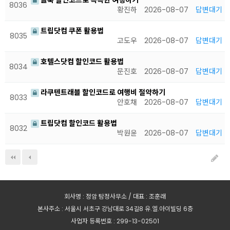
클룩 할인코드로 똑똑한 여행하기
8036
황진하
2026-08-07
답변대기
트립닷컴 쿠폰 활용법
8035
고도우
2026-08-07
답변대기
호텔스닷컴 할인코드 활용법
8034
문진호
2026-08-07
답변대기
라쿠텐트래블 할인코드로 여행비 절약하기
8033
안호채
2026-08-07
답변대기
트립닷컴 할인코드 활용법
8032
박원윤
2026-08-07
답변대기
회사명 : 정암 탐정사무소 / 대표 : 조훈래
본사주소 : 서울시 서초구 강남대로 34길8 유.엘.아이빌딩 6층
사업자 등록번호 : 299-13-02501