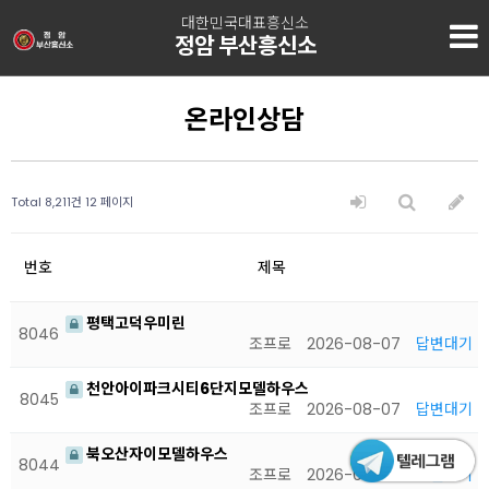
대한민국대표흥신소
정암 부산흥신소
온라인상담
Total 8,211건
12 페이지
번호
제목
평택고덕우미린
8046
조프로
2026-08-07
답변대기
천안아이파크시티6단지모델하우스
8045
조프로
2026-08-07
답변대기
북오산자이모델하우스
8044
조프로
2026-08-07
답변대기