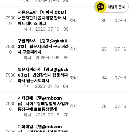
하나
2026-07-16
84
서든유도탄 【어피치.C0M】
7930
서든자판기 옵치계정 판매 사
하나
89
07-16
9
이트 데이즈 버그
하나
2026-07-16
89
구글찌라시 【광고@gksk0
7930
312】 웹문서찌라시 구글찌라
하나
85
07-16
8
시 구글찌라시
하나
2026-07-16
85
웹문서찌라시 【광고@gksk
7930
0312】 법인장업체 웹문서찌
하나
84
07-16
7
라시 웹문서찌라시
하나
2026-07-16
84
계좌판매 【탤@mbzan
7930
g】 사이트장매입업체 사업자
하나
78
07-16
6
통장구매 토토통장텔레
하나
2026-07-16
78
계좌매입 【탤@mbzan