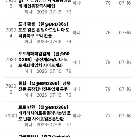
7930
g】 개인장임대 사이트통장텔
하나
79
07-16
5
레 개인통장즉시매입
하나
2026-07-16
79
도박 환불 【탤@BRD365】
7930
토토 잃은 돈 받아드립니다 도
하나
76
07-16
4
박빚복구 도박 환불
하나
2026-07-16
76
토토계좌매입업체 【탤@BR
7930
D365】 충전계좌팝니다 토
하나
79
07-16
3
토계좌매입처 사이트계좌
하나
2026-07-16
79
통협 【탤@BRD365】 장묶
7930
전문 통장협박전문업체 통묶
하나
79
07-16
2
하나
2026-07-16
79
토토 반환 【탤@BRD365】
바카라사이트돈돌려받는법 토
79301
하나
77
07-16
토 반환 사이트잃은돈반환
하나
2026-07-16
77