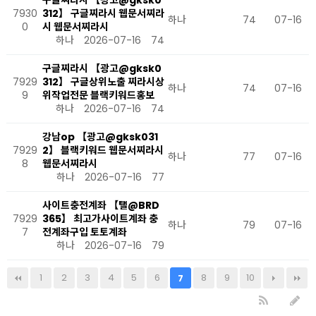
구글찌라시 【광고@gksk0
7930
312】 구글찌라시 웹문서찌라
하나
74
07-16
0
시 웹문서찌라시
하나
2026-07-16
74
구글찌라시 【광고@gksk0
7929
312】 구글상위노출 찌라시상
하나
74
07-16
9
위작업전문 블랙키워드홍보
하나
2026-07-16
74
강남op 【광고@gksk031
7929
2】 블랙키워드 웹문서찌라시
하나
77
07-16
8
웹문서찌라시
하나
2026-07-16
77
사이트충전계좌 【탤@BRD
7929
365】 최고가사이트계좌 충
하나
79
07-16
7
전계좌구입 토토계좌
하나
2026-07-16
79
1
2
3
4
5
6
8
9
10
7