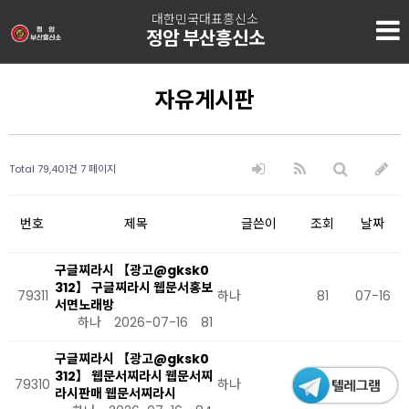
대한민국대표흥신소
정암 부산흥신소
자유게시판
Total 79,401건
7 페이지
번호
제목
글쓴이
조회
날짜
구글찌라시 【광고@gksk0
312】 구글찌라시 웹문서홍보
79311
하나
81
07-16
서면노래방
하나
2026-07-16
81
구글찌라시 【광고@gksk0
312】 웹문서찌라시 웹문서찌
79310
하나
84
07-16
라시판매 웹문서찌라시