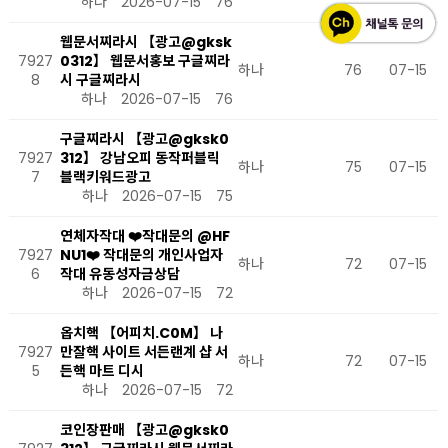
하나
2026-07-15
76
웹문서찌라시 【광고@gksk
7927
0312】 웹문서홍보 구글찌라
하나
76
07-15
8
시 구글찌라시
하나
2026-07-15
76
구글찌라시 【광고@gksk0
7927
312】 강남오피 동작퍼블릭
하나
75
07-15
7
블랙키워드광고
하나
2026-07-15
75
연체자작대 ❤️작대문의 @HF
7927
NU1❤️ 작대문의 개인사업자
하나
72
07-15
6
작대 유동성자금상담
하나
2026-07-15
72
옵치핵 【어피치.C0M】 나
7927
만잘핵 사이트 서든랜계 샵 서
하나
72
07-15
5
든핵 마트 디시
하나
2026-07-15
72
코인장판매 【광고@gksk0