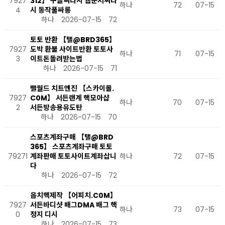
7927
312】 구글찌라시 웹문서찌라
하나
72
07-15
4
시 동작풀싸롱
하나
2026-07-15
72
토토 반환 【탤@BRD365】
7927
도박 환불 사이트반환 토토사
하나
71
07-15
3
이트돈돌려받는법
하나
2026-07-15
71
팰월드 치트엔진 【스카이몰.
7927
C0M】 서든랜계 핵모아샵
하나
70
07-15
2
서든방송용유도탄
하나
2026-07-15
70
스포츠계좌구매 【탤@BRD
365】 스포츠계좌구매 토토
79271
계좌판매 토토사이트계좌삽니
하나
72
07-15
다
하나
2026-07-15
72
옵치핵제작 【어피치.C0M】
7927
서든바디샷 배그DMA 배그 핵
하나
73
07-15
0
정지 디시
하나
2026-07-15
73