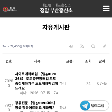
대한민국대표흥신소
정암 부산흥신소
자유게시판
Total 79,400건
9 페이지
번호
제목
글쓴이
조회
날짜
사이트계좌매입 【탤@BRD
365】 토토충전장매입 토토
7928
충전계좌가격 토토계좌매입해
하나
74
07-15
0
드려요
하나
2026-07-15
74
장묶전문 【탤@BRD365】
7927
장묶 장묶어드려요 계좌막기
하나
76
07-15
9