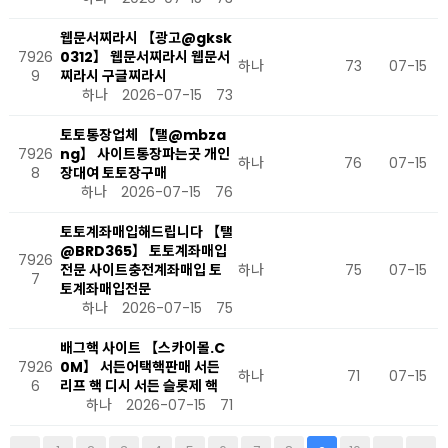
웹문서찌라시 【광고@gksk
7926
0312】 웹문서찌라시 웹문서
하나
73
07-15
9
찌라시 구글찌라시
하나
2026-07-15
73
토토통장업체 【탤@mbza
7926
ng】 사이트통장파는곳 개인
하나
76
07-15
8
장대여 토토장구매
하나
2026-07-15
76
토토계좌매입해드립니다 【탤
@BRD365】 토토계좌매입
7926
전문 사이트충전계좌매입 토
하나
75
07-15
7
토계좌매입전문
하나
2026-07-15
75
배그핵 사이트 【스카이몰.C
7926
0M】 서든어택핵판매 서든
하나
71
07-15
6
리프 핵 디시 서든 슬롯제 핵
하나
2026-07-15
71