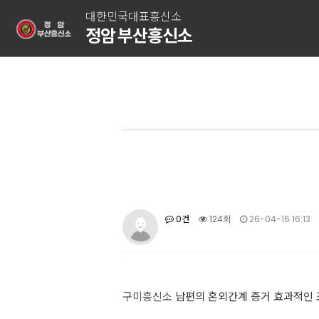
대한민국대표흥신소
정암 부산흥신소
0건
124회
26-04-16 16:13
구미흥신소
남편의 혼외간계 증거 효과적인 