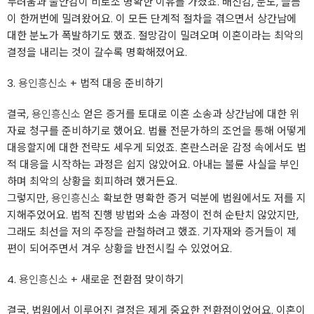
두려움과 불안감이 비로소 명확한 이유를 가졌죠. 배신감, 분노, 슬픔
이 한꺼번에 밀려왔어요. 이 모든 단계적 절차을 겪으면서 상간남에
대한 분노가 폭발하기도 했죠. 절망감이 밀려오며 이혼이라는 최악의
결정을 내리는 것이 갈수록 명확해졌어요.
3.
용인흥신소
+ 법적 대응 준비하기
결국,
용인흥신소
얻은 증거를 토대로 이혼 소송과 상간남에 대한 위
자료 청구를 준비하기로 했어요. 법률 전문가하의 조언을 통해 어떻게
대응할지에 대한 전략도 세우게 되었죠. 혼란스러운 감정 속에서도 법
적 대응을 시작하는 과정은 쉽지 않았어요. 아내는 불륜 사실을 부인
하며 최악의 상황을 회피하려 했거든요.
그렇지만,
용인흥신소
확보한 명확한 증거 덕분에 법원에서도 저를 지
지해주었어요. 법적 진행 방법와 소송 과정이 전혀 순탄치 않았지만,
그래도 최선을 저의 주장을 관철하려고 했죠. 기자재와 증거들이 제
편이 되어주면서 겨우 상황을 반전시킬 수 있었어요.
4.
용인흥신소
+ 새로운 전환점 맞이하기
결국, 법원에서 이루어진 결정은 제게 중요한 전환점이었어요. 이혼이