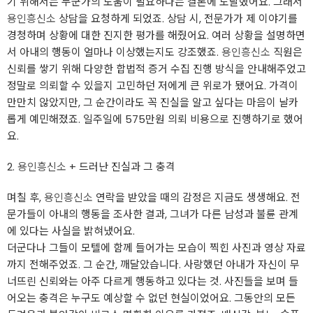
기 위해서는 누군가의 도움이 필요하다는 결론에 도달했어요. 그래서
용인흥신소
상담을 요청하게 되었죠. 상담 시, 전문가가 제 이야기를
경청하며 상황에 대한 진지한 평가를 해줬어요. 여러 상황을 설명하면
서 아내의 행동이 얼마나 이상했는지도 강조했죠.
용인흥신소
직원은
신뢰를 쌓기 위해 다양한 합법적 증거 수집 진행 방식을 안내해주었고
정말로 의뢰할 수 있을지 고민하던 저에게 큰 위로가 됐어요. 가격이
만만치 않았지만, 그 순간이라도 꼭 진실을 알고 싶다는 마음이 날카
롭게 예민해졌죠. 일주일에 575만원 의뢰 비용으로 진행하기로 했어
요.
2.
용인흥신소
+ 드러난 진실과 그 충격
며칠 후,
용인흥신소
연락을 받았을 때의 감정은 지금도 생생해요. 전
문가들이 아내의 행동을 조사한 결과, 그녀가 다른 남성과 불륜 관계
에 있다는 사실을 밝혀냈어요.
더군다나 그들이 모텔에 함께 들어가는 모습이 찍힌 사진과 영상 자료
까지 전해주었죠. 그 순간, 깨달았습니다. 사랑했던 아내가 자신이 무
너뜨린 신뢰와는 아주 다르게 행동하고 있다는 것. 사진들을 보며 들
어오는 충격은 누구도 예상할 수 없던 현실이었어요. 그동안의 모든