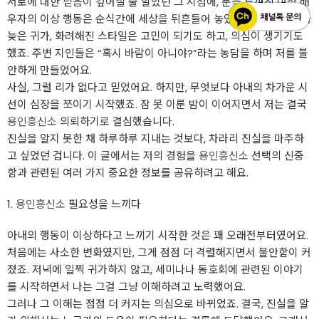
서로에 대한 믿음이 깊어질 줄 알았던 그 시점에, 문득 느껴진 여성 배
우자의 이상 행동은 순식간에 세상을 뒤흔들어 놓았어요. 잦은 외출과
늦은 귀가, 화려해진 스타일은 고민이 되기도 하고, 의심이 생기기도
했죠. 주변 지인들은 “혹시 바람이 아니야?”라는 농담을 하며 저를 불
안하게 만들었어요.
사실, 그럴 리가 없다고 믿었어요. 하지만, 무엇보다 아내의 차가운 시
선이 심장을 쪼이기 시작했죠. 잠 못 이룬 밤이 이어지면서 저는 결국
용인흥신소
의뢰하기로 결심했습니다.
진실을 알지 못한 채 하루하루 지내는 것보다, 차라리 진실을 마주하
고 싶었던 겁니다. 이 글에서는 저의 경험을
용인흥신소
선택의 신중
함과 관련된 여러 가지 중요한 정보를 공유하려고 해요.
1.
용인흥신소
필요성을 느끼다
아내의 행동이 이상하다고 느끼기 시작한 것은 꽤 오래전부터였어요.
처음에는 사소한 변화였지만, 그게 점점 더 격렬해지면서 불안함이 커
졌죠. 저녁에 일찍 귀가하지 않고, 세미나나 동호회에 관련된 이야기
를 시작하면서 나는 그걸 그냥 이해하려고 노력했어요.
그러나 그 이해는 점점 더 커지는 의심으로 바뀌었죠. 결국, 진실을 알