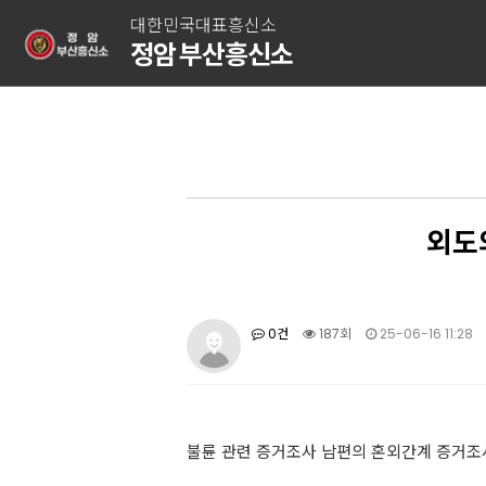
대한민국대표흥신소
정암 부산흥신소
외도
0건
187회
25-06-16 11:28
불륜 관련 증거조사 남편의 혼외간계 증거조