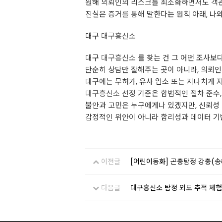
원해 의뢰인의 리스크를 최소화하면서도 객
진실은 증거를 통해 말한다는 원칙 아래, 나
대구
대구흥신소
대구
대구흥신소
를 찾는 건 그 어떤 조사
단순히 상담만 잘해주는 곳이 아니라, 의뢰
대구에는 무허가, 유사 업소 또는 지나치게 
대구흥신소
선정 기준은 합법적인 절차 준수, 
불안과 고민은 누구에게나 있겠지만, 신뢰성
감정적인 위안이 아니라 합리성과 데이터 기반
이전글
[어린이동화] 곤충탐정 강충(송
다음글
대구흥신소 탐정 외도 추적 체험