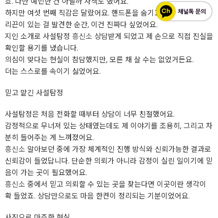
죠. 나만 예민한 건 아닐까 자책도 했어요.
하지만 여섯 번째 직감은 달랐어요. 핸드폰을 숨기고 차 안에 낯선 머
리끈이 있는 걸 발견한 순간, 이건 진짜다 싶었어요.
지인 소개로 사설탐정
흥신소
상담받게 되었고 제 손으로 직접 진실을
확인할 용기를 냈습니다.
의심이 맞다는 현실이 참담했지만, 모른 채 살 수는 없었거든요.
더는 스스로를 속이기 싫었어요.
믿고 맡긴 사설탐정
사설탐정은 처음 전화할 때부터 상담이 너무 친절했어요.
감정적으로 무너져 있는 상태였는데도 제 이야기를 조용히, 그리고 차
분히 들어주는 게 느껴졌어요.
흥신소
알아보던 중에 가장 체계적인 진행 방식와 신뢰가능한 결과로
신뢰감이 들었답니다. 단순한 의뢰가 아니라 감정이 실린 일이기에 믿
음이 가는 곳이 필요했어요.
흥신소
중에서 믿고 의뢰할 수 있는 곳을 찾는다면 이곳이란 생각이
확 들었죠. 상담만으로도 마음 한켠이 정리되는 기분이었어요.
사진으로 마주한 현실