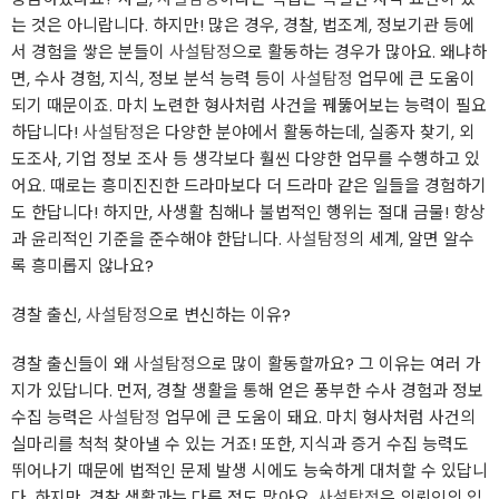
는 것은 아니랍니다. 하지만! 많은 경우, 경찰‍, 법조계, 정보기관 등에
서 경험을 쌓은 분들이
사설탐정
으로 활동하는 경우가 많아요. 왜냐하
면, 수사 경험, 지식, 정보 분석 능력 등이
사설탐정
업무에 큰 도움이
되기 때문이죠. 마치 노련한 형사처럼 사건을 꿰뚫어보는 능력이 필요
하답니다!
사설탐정
은 다양한 분야에서 활동하는데, 실종자 찾기, 외
도조사, 기업 정보 조사 등 생각보다 훨씬 다양한 업무를 수행하고 있
어요. 때로는 흥미진진한 드라마보다 더 드라마 같은 일들을 경험하기
도 한답니다! 하지만, 사생활 침해나 불법적인 행위는 절대 금물! 항상
과 윤리적인 기준을 준수해야 한답니다.
사설탐정
의 세계, 알면 알수
록 흥미롭지 않나요?
경찰 출신,
사설탐정
으로 변신하는 이유?
경찰‍ 출신들이 왜
사설탐정
으로 많이 활동할까요? 그 이유는 여러 가
지가 있답니다. 먼저, 경찰 생활을 통해 얻은 풍부한 수사 경험과 정보
수집 능력은
사설탐정
업무에 큰 도움이 돼요. 마치 형사처럼 사건의
실마리를 척척 찾아낼 수 있는 거죠!‍ 또한, 지식과 증거 수집 능력도
뛰어나기 때문에 법적인 문제 발생 시에도 능숙하게 대처할 수 있답니
다. 하지만, 경찰 생활과는 다른 점도 많아요.
사설탐정
은 의뢰인의 입