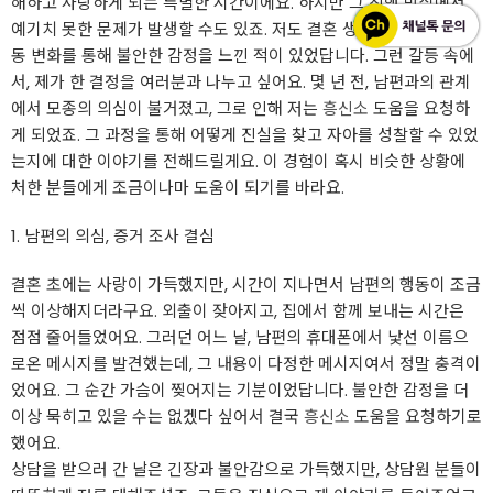
해하고 사랑하게 되는 특별한 시간이에요. 하지만 그 진행 방식에서
예기치 못한 문제가 발생할 수도 있죠. 저도 결혼 생활 중에 남편의 행
동 변화를 통해 불안한 감정을 느낀 적이 있었답니다. 그런 갈등 속에
서, 제가 한 결정을 여러분과 나누고 싶어요. 몇 년 전, 남편과의 관계
에서 모종의 의심이 불거졌고, 그로 인해 저는
흥신소
도움을 요청하
게 되었죠. 그 과정을 통해 어떻게 진실을 찾고 자아를 성찰할 수 있었
는지에 대한 이야기를 전해드릴게요. 이 경험이 혹시 비슷한 상황에
처한 분들에게 조금이나마 도움이 되기를 바라요.
1. 남편의 의심, 증거 조사 결심
결혼 초에는 사랑이 가득했지만, 시간이 지나면서 남편의 행동이 조금
씩 이상해지더라구요. 외출이 잦아지고, 집에서 함께 보내는 시간은
점점 줄어들었어요. 그러던 어느 날, 남편의 휴대폰에서 낯선 이름으
로온 메시지를 발견했는데, 그 내용이 다정한 메시지여서 정말 충격이
었어요. 그 순간 가슴이 찢어지는 기분이었답니다. 불안한 감정을 더
이상 묵히고 있을 수는 없겠다 싶어서 결국
흥신소
도움을 요청하기로
했어요.
상담을 받으러 간 날은 긴장과 불안감으로 가득했지만, 상담원 분들이